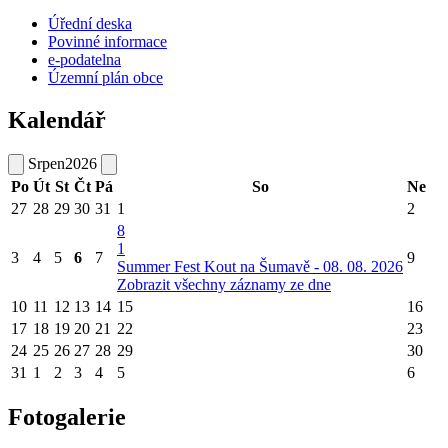
Úřední deska
Povinné informace
e-podatelna
Územní plán obce
Kalendář
Srpen
2026
Po
Út
St
Čt
Pá
So
Ne
27
28
29
30
31
1
2
8
1
3
4
5
6
7
9
Summer Fest Kout na Šumavě - 08. 08. 2026
Zobrazit všechny záznamy ze dne
10
11
12
13
14
15
16
17
18
19
20
21
22
23
24
25
26
27
28
29
30
31
1
2
3
4
5
6
Fotogalerie