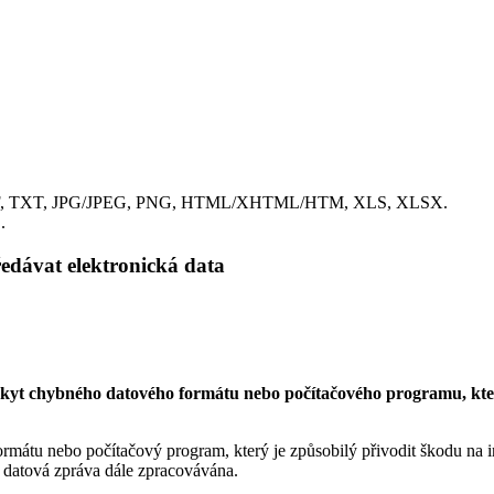
, TXT, JPG/JPEG, PNG, HTML/XHTML/HTM, XLS, XLSX.
B
.
ředávat elektronická data
ýskyt chybného datového formátu nebo počítačového programu, kte
mátu nebo počítačový program, který je způsobilý přivodit škodu na
to datová zpráva dále zpracovávána.