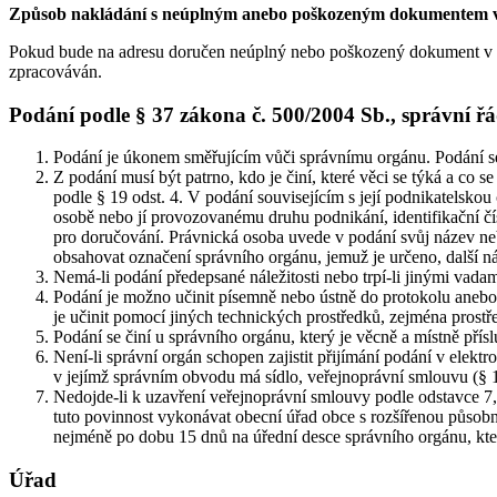
Způsob nakládání s neúplným anebo poškozeným dokumentem v 
Pokud bude na adresu doručen neúplný nebo poškozený dokument v ana
zpracováván.
Podání podle § 37 zákona č. 500/2004 Sb., správní ř
Podání je úkonem směřujícím vůči správnímu orgánu. Podání se
Z podání musí být patrno, kdo je činí, které věci se týká a co
podle § 19 odst. 4. V podání souvisejícím s její podnikatelskou
osobě nebo jí provozovanému druhu podnikání, identifikační čí
pro doručování. Právnická osoba uvede v podání svůj název neb
obsahovat označení správního orgánu, jemuž je určeno, další nále
Nemá-li podání předepsané náležitosti nebo trpí-li jinými vada
Podání je možno učinit písemně nebo ústně do protokolu aneb
je učinit pomocí jiných technických prostředků, zejména prostře
Podání se činí u správního orgánu, který je věcně a místně pří
Není-li správní orgán schopen zajistit přijímání podání v elektr
v jejímž správním obvodu má sídlo, veřejnoprávní smlouvu (§ 1
Nedojde-li k uzavření veřejnoprávní smlouvy podle odstavce 7,
tuto povinnost vykonávat obecní úřad obce s rozšířenou působn
nejméně po dobu 15 dnů na úřední desce správního orgánu, kter
Úřad