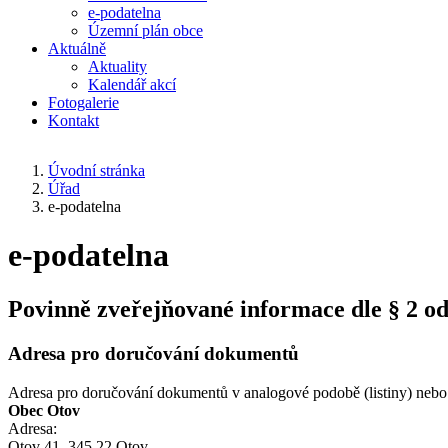
e-podatelna
Územní plán obce
Aktuálně
Aktuality
Kalendář akcí
Fotogalerie
Kontakt
Úvodní stránka
Úřad
e-podatelna
e-podatelna
Povinně zveřejňované informace dle § 2 ods
Adresa pro doručování dokumentů
Adresa pro doručování dokumentů v analogové podobě (listiny) nebo
Obec Otov
Adresa:
Otov 41, 345 22 Otov