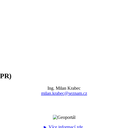
DPR)
Ing. Milan Krabec
milan.krabec@seznam.cz
► Více informací zde..