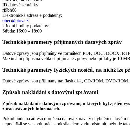
ID datové schránky:
rj9bh68
Elektronická adresa e‑podatelny:
obec@otov.cz
Úřední hodiny podatelny:
Středa: 16:00 – 18:00
Technické parametry přijímaných datových zpráv
Datové zprávy jsou přijímány ve formátech
PDF, DOC, DOCX, RTF
Maximální přípustná velikost přijímané zprávy nebo přílohy je
10 M
Technické parametry fyzických nosičů, na nichž lze p
Datové zprávy jsou přijímány na:
flash disk, CD-ROM, DVD-ROM.
Způsob nakládání s datovými zprávami
Způsob nakládání s datovými zprávami, u kterých byl zjištěn v
zpracovávaných informacích.
Pokud bude na adresu doručena datová zpráva v chybném datovém for
nepodaří-li se ve spolupráci s odesílatelem vadu odstranit, nebude ta