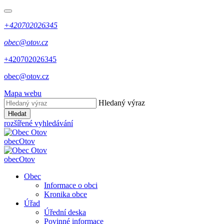
+420702026345
obec@otov.cz
+420702026345
obec@otov.cz
Mapa webu
Hledaný výraz
Hledat
rozšířené vyhledávání
obec
Otov
obec
Otov
Obec
Informace o obci
Kronika obce
Úřad
Úřední deska
Povinné informace