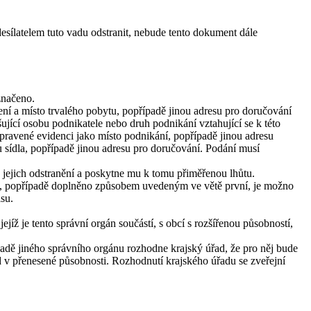
sílatelem tuto vadu odstranit, nebude tento dokument dále
značeno.
ení a místo trvalého pobytu, popřípadě jinou adresu pro doručování
ující osobu podnikatele nebo druh podnikání vztahující se k této
pravené evidenci jako místo podnikání, popřípadě jinou adresu
 sídla, popřípadě jinou adresu pro doručování. Podání musí
k jejich odstranění a poskytne mu k tomu přiměřenou lhůtu.
no, popřípadě doplněno způsobem uvedeným ve větě první, je možno
isu.
jíž je tento správní orgán součástí, s obcí s rozšířenou působností,
padě jiného správního orgánu rozhodne krajský úřad, že pro něj bude
d v přenesené působnosti. Rozhodnutí krajského úřadu se zveřejní