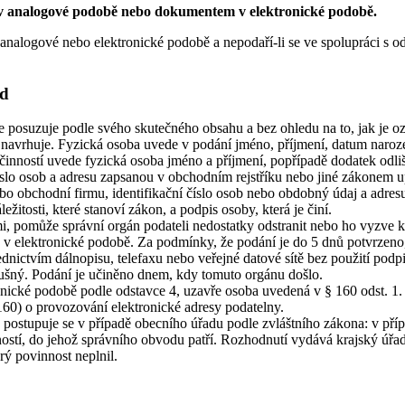
analogové podobě nebo dokumentem v elektronické podobě.
logové nebo elektronické podobě a nepodaří-li se ve spolupráci s ode
ád
 posuzuje podle svého skutečného obsahu a bez ohledu na to, jak je o
 se navrhuje. Fyzická osoba uvede v podání jméno, příjmení, datum naroz
 činností uvede fyzická osoba jméno a příjmení, popřípadě dodatek odliš
slo osob a adresu zapsanou v obchodním rejstříku nebo jiné zákonem u
o obchodní firmu, identifikační číslo osob nebo obdobný údaj a adresu
žitosti, které stanoví zákon, a podpis osoby, která je činí.
mi, pomůže správní orgán podateli nedostatky odstranit nebo ho vyzve 
o v elektronické podobě. Za podmínky, že podání je do 5 dnů potvrze
dnictvím dálnopisu, telefaxu nebo veřejné datové sítě bez použití podp
slušný. Podání je učiněno dnem, kdy tomuto orgánu došlo.
onické podobě podle odstavce 4, uzavře osoba uvedená v § 160 odst. 1. je
60) o provozování elektronické adresy podatelny.
 postupuje se v případě obecního úřadu podle zvláštního zákona: v pří
ostí, do jehož správního obvodu patří. Rozhodnutí vydává krajský úřa
ý povinnost neplnil.