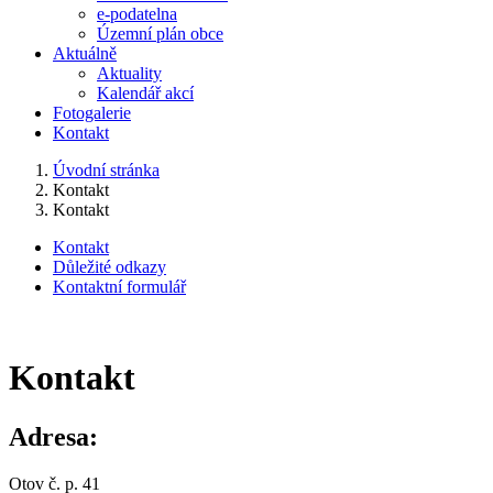
e-podatelna
Územní plán obce
Aktuálně
Aktuality
Kalendář akcí
Fotogalerie
Kontakt
Úvodní stránka
Kontakt
Kontakt
Kontakt
Důležité odkazy
Kontaktní formulář
Kontakt
Adresa:
Otov č. p. 41