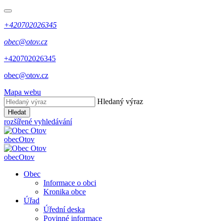
+420702026345
obec@otov.cz
+420702026345
obec@otov.cz
Mapa webu
Hledaný výraz
Hledat
rozšířené vyhledávání
obec
Otov
obec
Otov
Obec
Informace o obci
Kronika obce
Úřad
Úřední deska
Povinné informace