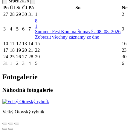
Srpen
2026
Po
Út
St
Čt
Pá
So
Ne
27
28
29
30
31
1
2
8
1
3
4
5
6
7
9
Summer Fest Kout na Šumavě - 08. 08. 2026
Zobrazit všechny záznamy ze dne
10
11
12
13
14
15
16
17
18
19
20
21
22
23
24
25
26
27
28
29
30
31
1
2
3
4
5
6
Fotogalerie
Náhodná fotogalerie
Velký Otovský rybník